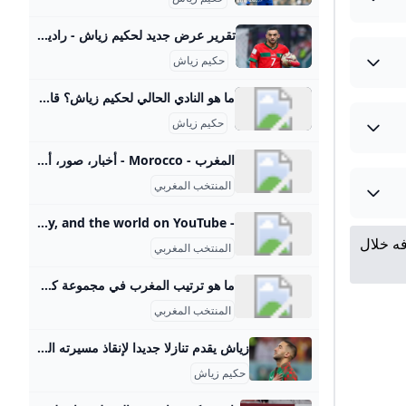
تقرير عرض جديد لحكيم زياش - راديو مارس - الإذاعة الرياضية رقم واحد في المغرب 23 يوليو، 2025البطولة الإحترافية9 سبتمبر، 20258 سبتمبر، 20258 سبتمبر، 2025
حكيم زياش
ما هو النادي الحالي لحكيم زياش؟ قال نادي غلطة سراي التركي لكرة القدم، في بلاغ له، إن حكيم زياش سيتقاضى أجرا سنويا صافيا، الموسم المقبل 2024/2025، حدد في مليونين و850 ألف أورو، وهو المبلغ ذاته الذي سيحصل عليه في موسم 2025/2026، في حال تمديد عقده.Jun 29, 2024
حكيم زياش
المغرب - Morocco - أخبار، صور، أهداف و مباريات نادي المغرب - Elbotola - البطولة المغرب Morocco أخبار، صور، أهداف و مباريات نادي المغرب نتائج المباريات ترتيب و إحصائيات اللاعبين
المنتخب المغربي
- YouTube Enjoy the videos and music you love, upload original content, and share it all with friends, family, and the world on YouTube.
ه خلال
المنتخب المغربي
ما هو ترتيب المغرب في مجموعة كووورة؟ ويعني هذا التقدم أن المغرب تأهل الآن لثلاث نهائيات متتالية لكأس العالم لأول مرة في تاريخه، ويجب عليه الآن أن يركز بصره على محاكاة مسيرته الرائعة إلى الدور نصف النهائي في قطر قبل ثلاث سنوات، عندما أصبح أول فريق أفريقي يصل إلى الدور قبل النهائي.2 ngày trước
المنتخب المغربي
زياش يقدم تنازلا جديدا لإنقاذ مسيرته الكروية رياضةاتخذ النجم المغربي حكيم زياش خطوة حاسمة هذا الصيف في مسار استعادة بريقه الكروي، بعد فترة صعبة تخللتها تقلبات وابتعاد عن المستطيل الأخضر. وكشف موقع winwin نقلا عن مصدر مقرب أن اللاعب قرر التخلي عن شروطه المالية السابقة، في محاولة لتسهيل انتقاله إلى فريق جديد يمنحه فرصة العودة للمنافسة. وجاء هذا القرار بعدما ظل زياش دون نادٍ منذ فسخ عقده مع نادي الدحيل القطري، في تجربة قصيرة لم ترقَ إلى طموحاته.
حكيم زياش