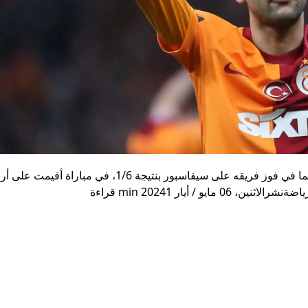
، لاعب غلطة سراي، هدفين، ساهم من خلالهما في فوز فريقه على سيفاسبور بنتيجة 1/6، 