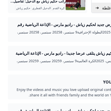
راتب حكيم زياش مع الدحيل: تفاصيل مثيرة راتب حكيم زياش مع نادي الدحيل القطري يبلغ حوالي 5 ملايين يورو في السنة، وهو مبلغ كبير يعكس مكانته كلاعب محترف نال تقديرًا واسعًا. بمعادلة بسيطة، هذا الراتب يعادل حوالي 5 مليارات سنتيم مغربية سنويًا. زياش انضم إلى الدحيل في يناير 2025 قادمًا من نادي غلطة سراي التركي، ووقع عقدًا يمتد لثلاثة مواسم مع خيار التجديد لموسم إضافي، بقيمة إجمالية تصل إلى حوالي 30 مليون يورو تشمل الراتب السنوي والإضافات المرتبطة بالأداء.
غلطة
كرة القدم
الدحيل القطري
حكيم زياش
ير عرض جديد لحكيم زياش - راديو مارس - الإذاعة الرياضية رقم
 المغرب
23 يوليو، 2025البطولة الإحترافية9 سبتمبر، 20258 سبتمبر، 20258 سبتمبر،
ير حكيم زياش يتلقى عرضا جديدا - راديو مارس - الإذاعة الرياضية
د في المغرب
28 أغسطس، 2025الكرة العالمية9 سبتمبر، 20259 سبتمبر، 20259 سبتمبر،
Enjoy the videos and music you love upload original con
share it all with friends family and the world on
ير عرض جديد لحكيم زياش - راديو مارس - الإذاعة الرياضية رقم