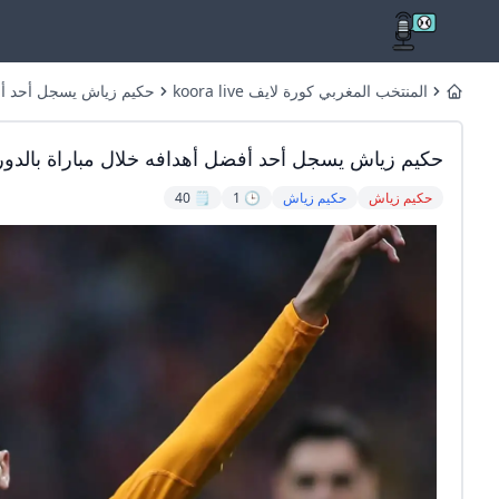
المنتخب المغربي كورة لايف koora live
حكيم زياش يسجل أحد أفض
Home
حكيم زياش يسجل أحد أفضل أهدافه خلال مباراة بالدور
حكيم زياش
حكيم زياش
🕒 1
🗒️ 40