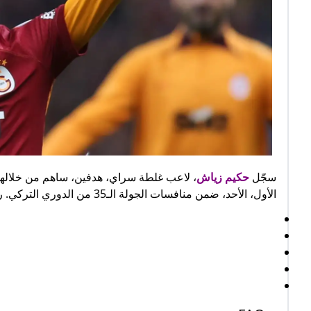
سجّل
حكيم زياش
الأول، الأحد، ضمن منافسات الجولة الـ35 من الدوري التركي. رياضةنشرالاثنين، 06 مايو / أيار 20241 min قراءة