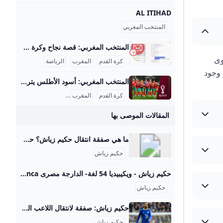
AL ITIHAD
المنتخب المغربي
المنتخب المغربي: قصة نجاح وكرة قدم إفريقية بعيون العالم المنتخب المغربي هو رمز للفخر الوطني في عالم كرة القدم، ويُعتبر من أقوى الفرق في القارة الأفريقية. يمتاز المنتخب بأسلوب لعبه الهجومي المنظم، ويمتلك تاريخًا حافلًا بالمشاركات الدولية المميزة والإنجازات البارزة على المستويين الإفريقي والعالمي. تاريخ المنتخب المغربي تأسس المنتخب المغربي في خمسينيات القرن الماضي وكان أول ظهور له في كأس العالم عام 1970. ومنذ ذلك الحين، شارك في عدة بطولات دولية مثل كأس الأمم الأفريقية وكأس العالم، محققًا نجاحات كثيرة أبرزها وصوله إلى دور الربع النهائي في كأس العالم 1986، وهو إنجاز لم تحققه أي دولة أفريقية أخرى في ذلك الوقت.
وى
كرة القدم
المغرب
الرياضة
 وجود
المنتخب المغربي: أسود الأطلس يتربعون على عرش الكرة المنتخب المغربي لكرة القدم تاريخياً يُعتبر من أبرز وأهم المنتخبات في القارة الإفريقية والعالم العربي، وقد حقق سلسلة من الإنجازات الكبيرة التي توضح تطوره المستمر ومكانته المرموقة على الساحة الكروية العالمية. تأسس المنتخب رسمياً عام 1957 وخاض أولى مبارياته الدولية ضد منتخب العراق، والتي انتهت بالتعادل 3-3. منذ ذلك الحين، شق المنتخب طريقه بثبات نحو القمة، وبرز بشكل خاص في مسابقة كأس الأمم الإفريقية، حيث حصل المغرب على لقب البطولة عام 1976، وهو أول لقب قاري في تاريخه.
كرة القدم
المغرب
المنتخب المغربي
المقالات الموصى بها
ما هي صفقة انتقال حكيم زياش؟ حكيم زياش وحياته الشخصية في عام 1967، غادر محمد زياش مع ولديه فوزي وهشام إلى هولندا، حيث ترك بلدته “تافوغالت” في إقليم “بركان” بالمغرب من أجل العمل في مصنع للمعادن بهولندا، علّ هذه البلاد تأتي بحياة أفضل له ولأسرته، قبل أن تنضم زوجته إليه للاعتناء بالطفلين فوزي وهشام.Feb 24, 2024
حكيم زياش
حكيم زياش - ويكيبيديا 54 لغة- الدارجة مصرى Azərbaycanca تۆرکجه Беларуская (тарашкевіца) Български বাংল
حكيم زياش
حكيم زياش: صفقة لانتقال اللاعب المغربي الدولي من تشيلسي إلى غلطة سراي التركي - BBC News عربي نادي تشيلسي الإنجليزي يوافق على صفقة لبيع لاعبه حكيم زياش إلى غلطة سراي التركي. 22 يونيو/ حزيران 2023 30 يونيو/ حزيران 2023 14 ديسمبر/ كانون الأول 2022 9 سبتمبر/ أيلول 2025 9 سبتمبر/ أيلول 2025 5 سبتمبر/ أيلول 2025 2 سبتمبر/ أيلول 2025 28 أغسطس/ آب 2025 27 أغسطس/ آب 2025 26 أغسطس/ آب 2025
حكيم زياش