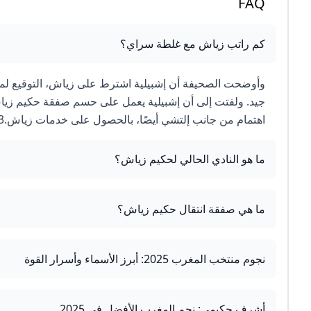
FAQ
كم راتب زياش مع غلطة سراي؟
وأوضحت الصحيفة أن إشبيلية اشترط على زياش، التوقيع لم
جيد. ولفتت إلى أن إشبيلية يعمل على حسم صفقة حكيم زياش،
اهتمام من جانب إلتشي أيضًا، بالحصول على خدمات زياش.3 days ago
ما هو النادي الحالي لحكيم زياش؟
ما هي صفقة انتقال حكيم زياش؟
نجوم منتخب المغرب 2025: أبرز الأسماء وأسرار القوة
أشرف حكيمي: نجم المغرب الأفضل في 2025