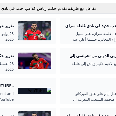
تفاعل مع طريقة تقديم حكيم زياش كلاعب جديد في نادي 
سراي التركي
عب جديد في نادي غلطة سراي
تقر
واحد في
وف غلطة سراي، على سبيل
اء المجاني، حسبما أعلن عنه
2025
ل الاجتماعي.
ربي الدولي من تشيلسي إلى
تقر
رقم واح
ع لاعبه حكيم زياش إلى غلطة
2025
- YOUTUBE
بور.. السبت، 14 ديسمبر 2024 01:30 م دخل النجم المغربي حكيم زياش ، لاعب فريق جالاتا سراي التركي، ضمن قائمة المرشحين لتدعيم صفوف النادي الأهلي، استعدادا لخوض بطولة كأس العالم للأندية. الأربعاء، 04 سبتمبر 2024 05:44 م اقتراب نادي العربي القطري من الحصول على خدمات الجناح المغربي حكيم زياش الجمعة، 28 يونيو 2024 10:25 م أعلن نادي جالاتا سراي التركي، اليوم الجمعة، عن تعاقده مع النجم المغربي حكيم زياش، بشكل نهائي من نظيره نادي تشيلسي الإنجليزي.. الثلاثاء، 28 مايو 2024 02:21 م أعلن المدرب المغربي وليد الركراكي المدير الفني لمنتخب المغرب قائمة الأسود لخوض مباراتي زامبيا والكونغو ضمن التصفيات المؤهلة لكأس العالم 2026. الأربعاء، 08 مايو 2024 02:34 م كشفت تقارير صحفية اليوم الأربعاء أن فريق جالاتا سراي التركى قد حسم موقفه النهائي من استمرار المغربي، حكيم زياش، المعار إلى الفريق من صفوف تشيلسي بعد نهاية الموسم الحالي. الإثنين، 06 مايو 2024 06:30 م كشفت تقارير صحفية عن رغبة فريق تشيلسي الإنجليزي فى التخلص من المغربي حكيم زياش لاعب الفريق المعار هذا الموسم إلى جالاتا سراي التركي، لرغبة النادي اللندني في تسوية أموره المالية فى أقرب وقت. الخميس، 02 مايو 2024 04:03 م انتشرت تقارير إعلامية تركية اليوم عن الوجهة المقبلة للنجم المغربي حكيم زياش لاعب جالاطا سراي التركي. الإثنين، 29 يناير 2024 03:14 م أكد وليد الركراكي المدير الفني لمنتخب المغرب، أن بطولة أمم أفريقيا انتهت بالنسبة لسفيان بوفال بسبب الإصابة، ومواجهة جنوب أفريقيا صعبة، التي ستجمعهما في إطار ثمن نهائي كأس أمم أفريقيا 2023 المقامة حاليا في كوت ديفوار. الإثنين، 29 يناير 2024 02:55 م يغيب المغربى حكيم زياش جناح منتخب أسود الأطلس، عن منتخب بلاده أمام جنوب أفريقيا، في المباراة المقرر لها غدا الثلاثاء، في إطار ثمن نهائي كأس أمم أفريقيا 2023 المقامة حاليا في كوت ديفوار. الأحد، 28 يناير 2024 01:34 م أبعدت الإصابة حكيم زياش لاعب منتخب المغرب، عن تدريبات أسود الأطلس أمس السبت، التي أقيمت على ملعب اوجيست دينيس، استعدادا لمواجهة جنوب أفريقيا في ثمن نهائي الكان. لا يوجد المزيد من البيانات. إصابات التوقف الدولي تربك كبار أوروبا.. ديمبيلي وأوسيمين أبرز الضحايا أذكار الصباح مكتوبة من الكتاب والسنة.. أدعية قصيرة مستجابة لليوم الجديد أوبن إيه آي تقر بوجود مشكلة “الهلوسة” في GPT-5 رغم التقدم التقني انتخابات مجلس النواب.. تعرف على ضوابط القيد بقاعدة بيانات الناخبين موعد مباراة الزمالك والمصري فى الجولة السادسة بالدوري تخفيضات تصل لـ50%.. أسعار الكراسات والأقلام والحقائب فى معرض أهلا مدارس راية خاطئة وغياب الـVAR يؤجلان تأهل منتخب مصر للمونديال منتخب مصر يعود من بوركينا فاسو بنقطة ويؤجل التأهل للمونديال.. صور الداخلية القطرية: استشهاد أحد أفراد الأمن فى الهجوم الإسرائيلى على الدوحة إعلام إسرائيلى عن مصدر أمنى: التقديرات تشير إلى مقتل 6 من قادة حماس بالدوحة إصابة عمر مرموش فى مباراة مصر وبوركينا فاسو وأسامة فيصل بديلا له.. صور حسين الشحات يقترب من الانضمام إلى الاتحاد الليبي رئاسة الجمهورية تدين العمل العدواني للاحتلال الإسرائيلي على سيادة قطر وتطالب بمحاسبة الاحتلال استشهاد نجل خليل الحية ومدير مكتبه فى القصف الإسرائيلى على الدوحة إسرائيل تنشر الصور الأولى لنتنياهو وقيادات الاحتلال أثناء قصف قطر رويترز: قطر تعلن تعليق الوساطة بين إسرائيل وحماس القناة الـ12 العبرية: انفجار الدوحة هدفه اغتيال مسئولين كبار في حركة حماس.. فيديو فيديو متداول يظهر إجلاء رئيس وزراء نيبال بطائرة بعد مظاهرات “كاتماندو” المغرب ينظم جلسة رفيعة المستوى حول مستقبل العلاقات الأورو-متوسطية بعد غد مواعيد مباريات الجولة السادسة من دوري nile تطوير واستغلال منطقة كوم أوشيم الصناعية بالفيوم.. مناقشة الفرص الاستثمارية المتاحة والتحديات.. المحافظ: حريصون على دعم الاستثمار الجاد.. ويؤكد: تيسير الإجراءات الروتينية لدفع عجلة التنمية الاقتصادية بالمحافظة البرهان يؤكد تضامن السودان مع قطر عقب الهجوم الإسرائيلي على الدوحة طارق يحيى “إيدر الزملكاوية” يحتفل اليوم بعيد ميلاده الـ"64" منتخب ناشئات اليد فى مواجهة تونس ببطولة أفريقيا بالجزائر بعد محاولة اغتيال قيادات حماس فى الدوحة.. قطر تؤكد موقفها الحازم بعد الهجمات الإسرائيلية وتعلن خطوات رادعة بعد مباحثات مع دول شقيقة.. وزير خارجية قطر يصف تحركات نتنياهو بالهمجية.. ويؤكد: لم نكن نعلم بالهجوم موعد مباراة منتخب مصر القادمة أمام جيبوتى ف
tent and
 YouTube.
عب جديد في نادي غلطة سراي
تقر