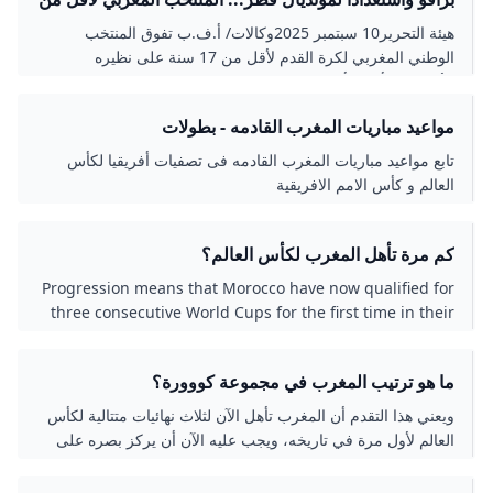
17 سنة يتألق ويحتل المرتبة الثانية في دوري بإسبانيا
هيئة التحرير10 سبتمبر 2025وكالات/ أ.ف.ب تفوق المنتخب
تاكسي نيوز
الوطني المغربي لكرة القدم لأقل من 17 سنة على نظيره
الأوزبكي، بأربعة أهداف مقابل ثلاثة، في المباراة التي جمعتهما
الثلاثاء، في إطار دوري دولي أقيم بإسبانيا. وأحرز أهداف أشبال
مواعيد مباريات المغرب القادمه - بطولات
الأطلس كل من يوسف بلحسن في الدقيقة الـ 3 وزياد باها (د 17)
ومحمد منصف (د 69) ووسيم دردك (د 89). وكان أبناء المدرب نبيل
تابع مواعيد مباريات المغرب القادمه فى تصفيات أفريقيا لكأس
باها فازوا في المباراة الأولى على المنتخب الكندي (3-0)، بينما
العالم و كأس الامم الافريقية
انهزموا أمام المنتخب الإنجليزي في المباراة الثانية (4-1). واحتل
المنتخب الوطني المغربي لأقل من 17 سنة، المركز الثاني بعدما
أنهى مشاركته برصيد ست نقاط من فوزين وهزيمة واحدة. وتأتي
كم مرة تأهل المغرب لكأس العالم؟
مشاركة المنتخب في هذا الدوري في إطار تحضيراته لنهائيات كأس
Progression means that Morocco have now qualified for
العالم لأقل من 17 سنة، التي ستنظم في قطر في شهر نونبر
three consecutive World Cups for the first time in their
المقبل. رابط مختصر
history and they must now set their sights on emulating
their remarkable run to the semifinal in Qatar three
ما هو ترتيب المغرب في مجموعة كووورة؟
years ago when they became the first African side to
reach the Final Four.2 ngày trước
ويعني هذا التقدم أن المغرب تأهل الآن لثلاث نهائيات متتالية لكأس
العالم لأول مرة في تاريخه، ويجب عليه الآن أن يركز بصره على
محاكاة مسيرته الرائعة إلى الدور نصف النهائي في قطر قبل ثلاث
سنوات، عندما أصبح أول فريق أفريقي يصل إلى الدور قبل