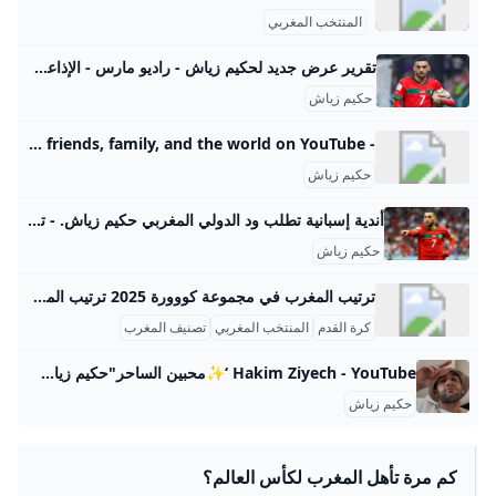
المنتخب المغربي
تقرير عرض جديد لحكيم زياش - راديو مارس - الإذاعة الرياضية رقم واحد في المغرب 23 يوليو، 2025البطولة الإحترافية9 سبتمبر، 20258 سبتمبر، 20258 سبتمبر، 2025
حكيم زياش
- YouTube Enjoy the videos and music you love, upload original content, and share it all with friends, family, and the world on YouTube.
حكيم زياش
أندية إسبانية تطلب ود الدولي المغربي حكيم زياش. - تنوير منذ 13 ساعة 32 دقيقة واحدة اسمهان شرقي ذكرت مصادر إعلامية أن الدولي المغربي حكيم زياش ، أصبح محطة اهتمام عدد من الأندية الإسبانية ، وذلك باعتباره لاعبا حرا بدون فريق . وأضافت ذات المصادر أن الأندية التي أبدت رغبتها في ضم الدولي المغربي حكيم زياش ، هي إلتشي ، إشبيلية ومايوركا ، حيث أن هذه الفرق تسعى للظفر بخدمات اللاعب المغربي حكيم زياش ، الذي يتمتع بخبرة واسعة في عالم الساحرة المستديرة في أوروبا.
حكيم زياش
ترتيب المغرب في مجموعة كووورة 2025 ترتيب المغرب في مجموعة كووورة لعام 2025 هو في المركز الثاني في تصنيف الاتحادات الإفريقية لكرة القدم حسب نقاط مشاركات الأندية المغربية في مسابقات الاتحاد الإفريقي، حيث حصل المغرب على 142 نقطة، بعد مصر التي تمتلك 190.5 نقطة، وقبل جنوب أفريقيا التي في المركز الثالث بـ131 نقطة. هذا التصنيف يعكس قوة الأندية المغربية في البطولات القارية كالCAF دوري أبطال أفريقيا وكأس الكونفدرالية الإفريقية. أما بالنسبة لترتيب المغرب في مجموعته خلال البطولات الإفريقية مثل تصفيات كأس الأمم الإفريقية في عام 2025، فلا توجد حتى الآن نتائج مباريات تم تسجيلها في المجموعات، مما يعني أن ترتيب فرق المجموعة لم يتحدد بعد، والمغرب ضمن مجموعة تضم أيضا جزر القمر ومالي وزامبيا.
كرة القدم
المنتخب المغربي
تصنيف المغرب
Hakim Ziyech - YouTube ‘✨محبين الساحر"حكيم زياش"🇲🇦✨هل انت من محيبين حكيم زياش ضع اشتراك في القناة لكي يصيلك كل جديد🥀💖’
حكيم زياش
كم مرة تأهل المغرب لكأس العالم؟