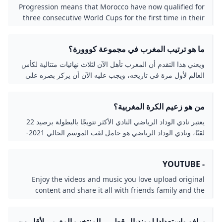
Progression means that Morocco have now qualified for
three consecutive World Cups for the first time in their
history and they must now set their sights on emulating
their remarkable run to the semifinal in Qatar three
ما هو ترتيب المغرب في مجموعة كووورة؟
years ago when they became the first African side to
reach the Final Four.2 ngày trước
ويعني هذا التقدم أن المغرب تأهل الآن لثلاث نهائيات متتالية لكأس
العالم لأول مرة في تاريخه، ويجب عليه الآن أن يركز بصره على
محاكاة مسيرته الرائعة إلى الدور نصف النهائي في قطر قبل ثلاث
سنوات، عندما أصبح أول فريق أفريقي يصل إلى الدور قبل
من هو زعيم الكرة المغربية؟
النهائي.2 ngày trước
يعتبر نادي الوداد الرياضي النادي الأكثر تتويجًا بالبطولة برصيد 22
لقبًا، ونادي الوداد الرياضي هو حامل لقب الموسم الحالي 2021-
22.
- YOUTUBE
Enjoy the videos and music you love upload original
content and share it all with friends family and the
world on YouTube.
برافو واستعدادا لمونديال قطر... المنتخب المغربي لأقل من