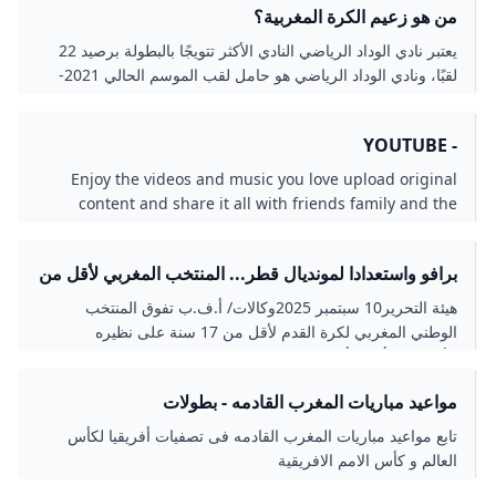
من هو زعيم الكرة المغربية؟
النهائي.2 ngày trước
يعتبر نادي الوداد الرياضي النادي الأكثر تتويجًا بالبطولة برصيد 22
لقبًا، ونادي الوداد الرياضي هو حامل لقب الموسم الحالي 2021-
22.
- YOUTUBE
Enjoy the videos and music you love upload original
content and share it all with friends family and the
world on YouTube.
برافو واستعدادا لمونديال قطر... المنتخب المغربي لأقل من
17 سنة يتألق ويحتل المرتبة الثانية في دوري بإسبانيا
هيئة التحرير10 سبتمبر 2025وكالات/ أ.ف.ب تفوق المنتخب
تاكسي نيوز
الوطني المغربي لكرة القدم لأقل من 17 سنة على نظيره
الأوزبكي، بأربعة أهداف مقابل ثلاثة، في المباراة التي جمعتهما
الثلاثاء، في إطار دوري دولي أقيم بإسبانيا. وأحرز أهداف أشبال
مواعيد مباريات المغرب القادمه - بطولات
الأطلس كل من يوسف بلحسن في الدقيقة الـ 3 وزياد باها (د 17)
ومحمد منصف (د 69) ووسيم دردك (د 89). وكان أبناء المدرب نبيل
تابع مواعيد مباريات المغرب القادمه فى تصفيات أفريقيا لكأس
باها فازوا في المباراة الأولى على المنتخب الكندي (3-0)، بينما
العالم و كأس الامم الافريقية
انهزموا أمام المنتخب الإنجليزي في المباراة الثانية (4-1). واحتل