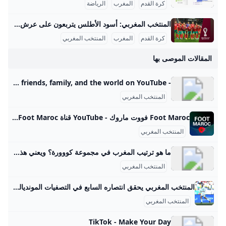
كرة القدم
المغرب
الرياضة
المنتخب المغربي: أسود الأطلس يتربعون على عرش الكرة المنتخب المغربي لكرة القدم تاريخياً يُعتبر من أبرز وأهم المنتخبات في القارة الإفريقية والعالم العربي، وقد حقق سلسلة من الإنجازات الكبيرة التي توضح تطوره المستمر ومكانته المرموقة على الساحة الكروية العالمية. تأسس المنتخب رسمياً عام 1957 وخاض أولى مبارياته الدولية ضد منتخب العراق، والتي انتهت بالتعادل 3-3. منذ ذلك الحين، شق المنتخب طريقه بثبات نحو القمة، وبرز بشكل خاص في مسابقة كأس الأمم الإفريقية، حيث حصل المغرب على لقب البطولة عام 1976، وهو أول لقب قاري في تاريخه.
كرة القدم
المغرب
المنتخب المغربي
المقالات الموصى بها
- YouTube Enjoy the videos and music you love, upload original content, and share it all with friends, family, and the world on YouTube.
المنتخب المغربي
Foot Maroc فووت ماروك - YouTube قناة Foot Maroc ⚽ قناة كل المغاربة 🇲🇦 تقوم بتغطية مختلف مباريات المنتخب المغربي والبطولة الوطنية وكأس العرش والمشاركة القارية للأندية المغربية، كما تنفتح ع…
المنتخب المغربي
ما هو ترتيب المغرب في مجموعة كووورة؟ ويعني هذا التقدم أن المغرب تأهل الآن لثلاث نهائيات متتالية لكأس العالم لأول مرة في تاريخه، ويجب عليه الآن أن يركز بصره على محاكاة مسيرته الرائعة إلى الدور نصف النهائي في قطر قبل ثلاث سنوات، عندما أصبح أول فريق أفريقي يصل إلى الدور قبل النهائي.2 ngày trước
المنتخب المغربي
المنتخب المغربي يحقق انتصاره السابع في التصفيات المونديالية - مراكش الاخبارية رياضة - المنتخب المغربي يحقق انتصاره السابع في التصفيات المونديالية - مراكش الاخبارية Vous devez vous connecter pour publier un commentaire. المملكة المغربية تعرب عن إدانتها القوية للاعتداء الإسرائيلي السافر واستنكارها الشديد لانتهاك سيادة دولة قطر الشقيقة مراكش تحتضن العرض المسرحي الفرنسي « هنا » في جولة مغربية تسلط الضوء على جيل جديد من الممثلين ضربة إسرائيلية تستهدف وفد حماس في الدوحة وتنسف جهود الوساطة الفواتير ديال الضو صعقات المراكشيين والشركة غارقة فالتقديرات
المنتخب المغربي
TikTok - Make Your Day