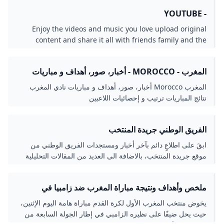
- YOUTUBE
Enjoy the videos and music you love upload original
content and share it all with friends family and the
world on YouTube.
المغرب - MOROCCO - أخبار، صور، أهداف و مباريات
نادي المغرب - ELBOTOLA - البطولة
المغرب Morocco أخبار، صور، أهداف و مباريات نادي المغرب
نتائج المباريات ترتيب و إحصائيات اللاعبين
الفريق الوطني جريدة المنتخب
ابقَ على اطلاعٍ دائم بآخر أخبار ومستجدات الفريق الوطني من
موقع جريدة المنتخب، بالاضافة الى العديد من المقالات التحليلية
المتميزة - موقع جريدة المنتخب موقع
ملخص وأهداف ونتيجة مباراة المغرب ضد زامبيا في
تصفيات كأس العالم إرم نيوز
يخوض منتخب المغرب الأول لكرة القدم مباراة هامة اليوم الإثنين،
حيث يحل ضيفًا على نظيره الزامبي في إطار الجولة السابعة من