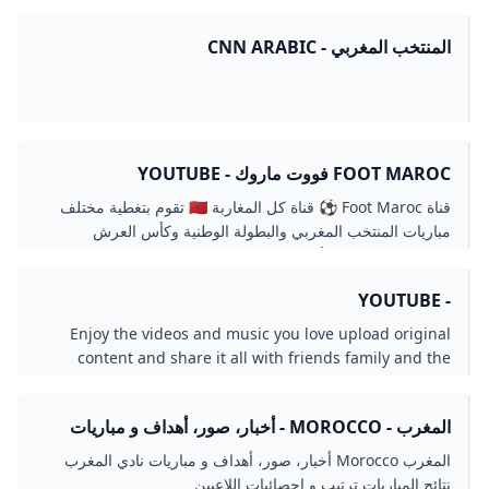
التصفيات الأفريقية المؤهلة إلى
المنتخب المغربي - CNN ARABIC
FOOT MAROC فووت ماروك - YOUTUBE
قناة Foot Maroc ⚽ قناة كل المغاربة 🇲🇦 تقوم بتغطية مختلف
مباريات المنتخب المغربي والبطولة الوطنية وكأس العرش
والمشاركة القارية للأندية المغربية، كما تنفتح ع...
- YOUTUBE
Enjoy the videos and music you love upload original
content and share it all with friends family and the
world on YouTube.
المغرب - MOROCCO - أخبار، صور، أهداف و مباريات
نادي المغرب - ELBOTOLA - البطولة
المغرب Morocco أخبار، صور، أهداف و مباريات نادي المغرب
نتائج المباريات ترتيب و إحصائيات اللاعبين