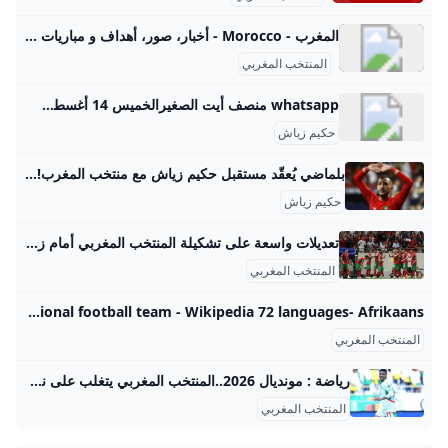
المغرب - Morocco - أخبار، صور، أهداف و مباريات نادي المغرب - Elbotola - البطولة المغرب Morocco أخبار، صور، أهداف و مباريات نادي المغرب نتائج المباريات ترتيب و إحصائيات اللاعبين
المنتخب المغربي
whatsapp منصف أيت الصغيرالخميس 14 أغسطس 2025 - 21:00 أقل من دقيقة19:3019:00الثلاثاء 9 سبتمبر 2025 - 18:00الثلاثاء 9 سبتمبر 2025 - 17:30الثلاثاء 9 سبتمبر 2025 - 14:30الثلاثاء 9 سبتمبر 2025 - 12:30الثلاثاء 9 سبتمبر 2025 - 12:00الثلاثاء 9 سبتمبر 2025 - 10:0009:3021:2723:3023:0022:3022:0021:3023:3023:0022:3022:0021:30
حكيم زياش
بلماضي يُعقّد مستقبل حكيم زياش مع منتخب المغرب! 2 - يونيو - 2025المنتخب الجزائري جمال بلماضي حكيم زياش منذ 19 ساعة8 - سبتمبر - 20258 - سبتمبر - 20256 - سبتمبر - 2025
حكيم زياش
تعديلات واسعة على تشكيلة المنتخب المغربي أمام زامبيا رياضةيتجه مدرب المنتخب المغربي وليد الركراكي، إلى إجراء تعديلات واسعة على التشكيلة الأساسية خلال مواجهة منتخب زامبيا على أرضه بالعاصمة لوساكا، زوال اليوم الاثنين، لحساب الجولة قبل الأخيرة من التصفيات الإفريقية المؤهلة إلى بطولة كأس العالم 2026، في الولايات المتحدة الأميركية وكندا والمكسيك. وتأتي هذه التعديلات الواسعة على التشكيلة الأساسية، التي تواجه زامبيا، بعدما حسم “أسود الأطلس” التأهل مبكرا إلى المونديال، عقب الانتصار الساحق على منتخب النيجر بخماسية نظيفة، يوم الجمعة الماضي، بملعب المجمع الرياضي الأمير مولاي عبد الله بالرباط، بالإضافة إلى رغبة الركراكي في إراحة عدد من اللاعبين الأساسيين، من أجل منحهم فرصة استرجاع لياقتهم البدنية، بعد الإجهاد الذي عانوه في الفترة الأخيرة.
المنتخب المغربي
Morocco national football team - Wikipedia 72 languages- Afrikaans العربية Asturianu Azərbaycanca تۆرکجه Basa Bali বাংলা 閩南語 / Bân-lâm-gí Беларуская Беларуская
المنتخب المغربي
رياضة : مونديال 2026..المنتخب المغربي يتغلب على نظيره الزامبي تغلب المنتخب الوطني المغربي على نظيره الزامبي ، بهدفين دون رد، في المباراة التي جمعتهما اليوم الاثنين على أرضية ملعب ليفي مواناواسا بمدينة ندولا (شمال زامبيا)، برسم الجولة الثامنة من التصفيات الإفريقية المؤهلة لكأس العالم 2026، مواصلا تحقيق العلامة الكاملة . الصحراء المغربية الإثنين 08 شتنبر 2025 - 16:16 الإثنين 08 شتنبر 2025 - 10:06 الإثنين 08 شتنبر 2025 - 09:58 الأحد 07 شتنبر 2025 - 11:21 السبت 06 شتنبر 2025 - 11:07 السبت 06 شتنبر 2025 - 11:01 الجمعة 05 شتنبر 2025 - 22:05 السبت 16 غشت 2025 - 17:04 الأحد 17 غشت 2025 - 23:03 الأحد 17 غشت 2025 - 23:07 الأحد 17 غشت 2025 - 23:16 الإثنين 18 غشت 2025 - 10:19 الثلاثاء 09 شتنبر 2025 - 17:17 الثلاثاء 09 شتنبر 2025 - 16:48 الثلاثاء 09 شتنبر 2025 - 16:26 الثلاثاء 09 شتنبر 2025 - 16:24 الثلاثاء 09 شتنبر 2025 - 14:22
المنتخب المغربي