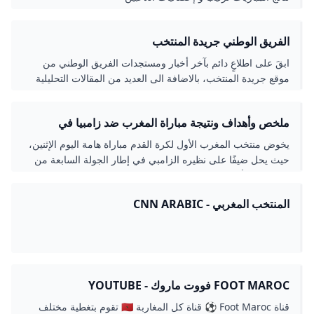
الفريق الوطني جريدة المنتخب
ابقَ على اطلاعٍ دائم بآخر أخبار ومستجدات الفريق الوطني من
موقع جريدة المنتخب، بالاضافة الى العديد من المقالات التحليلية
المتميزة - موقع جريدة المنتخب موقع
ملخص وأهداف ونتيجة مباراة المغرب ضد زامبيا في
تصفيات كأس العالم إرم نيوز
يخوض منتخب المغرب الأول لكرة القدم مباراة هامة اليوم الإثنين،
حيث يحل ضيفًا على نظيره الزامبي في إطار الجولة السابعة من
التصفيات الأفريقية المؤهلة إلى
المنتخب المغربي - CNN ARABIC
FOOT MAROC فووت ماروك - YOUTUBE
قناة Foot Maroc ⚽ قناة كل المغاربة 🇲🇦 تقوم بتغطية مختلف