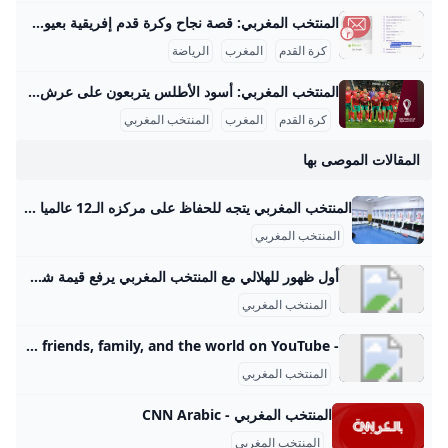
المنتخب المغربي: قصة نجاح وكرة قدم إفريقية بعيون العالم المنتخب المغربي هو رمز للفخر الوطني في عالم كرة القدم، ويُعتبر من أقوى الفرق في القارة الأفريقية. يمتاز المنتخب بأسلوب لعبه الهجومي المنظم، ويمتلك تاريخًا حافلًا بالمشاركات الدولية المميزة والإنجازات البارزة على المستويين الإفريقي والعالمي. تاريخ المنتخب المغربي تأسس المنتخب المغربي في خمسينيات القرن الماضي وكان أول ظهور له في كأس العالم عام 1970. ومنذ ذلك الحين، شارك في عدة بطولات دولية مثل كأس الأمم الأفريقية وكأس العالم، محققًا نجاحات كثيرة أبرزها وصوله إلى دور الربع النهائي في كأس العالم 1986، وهو إنجاز لم تحققه أي دولة أفريقية أخرى في ذلك الوقت.
كرة القدم
المغرب
الرياضة
المنتخب المغربي: أسود الأطلس يتربعون على عرش الكرة المنتخب المغربي لكرة القدم تاريخياً يُعتبر من أبرز وأهم المنتخبات في القارة الإفريقية والعالم العربي، وقد حقق سلسلة من الإنجازات الكبيرة التي توضح تطوره المستمر ومكانته المرموقة على الساحة الكروية العالمية. تأسس المنتخب رسمياً عام 1957 وخاض أولى مبارياته الدولية ضد منتخب العراق، والتي انتهت بالتعادل 3-3. منذ ذلك الحين، شق المنتخب طريقه بثبات نحو القمة، وبرز بشكل خاص في مسابقة كأس الأمم الإفريقية، حيث حصل المغرب على لقب البطولة عام 1976، وهو أول لقب قاري في تاريخه.
كرة القدم
المغرب
المنتخب المغربي
المقالات الموصى بها
المنتخب المغربي يتجه للحفاظ على مركزه الـ12 عالميا العلم - زهير العلالي من المرتقب أن يحافظ المنتخب المغربي على مركزه الـ12 عالميا خلف منتخب ألمانيا المتواجد في الرتبة 11 في التصنيف الشهري الجديد الذي سيعلن عنه الاتحاد الدولي لكرة القدم (فيفا)… ⴰⵙⵓⵖⵍ ⵏ ⵜⵏⵟⵓⵍⵓⵊⵉⵜ ⵏ ⵜⵎⴷⵢⴰⵣⵜ ⵏ ⴼⵉⵍⵉⵚⵟⵉⵏ ⵔⴰⴷ ⵜⴼⴼⴰⵖ ⴳ ⵡⴰⵢⵢⵓⵔ ⵏ ⵎⴰⵕⵚ ⵏⵏⴰ ⴷ ⵢⵓⵛⴽⴰⵏ ⵢⴰⵜ ⵜⵥⵕⵉⴳⵜ ⵏ ⵜⴰⵏⵜⵓⵍⵓⵊⵉⵜ ⵏ ⵜⵎⴷⵢⴰⵣⵜ ⵏ ⴼⴰⵍⵉⵙⵟⵉⵏ, ⴳⴰⵏⵜ ⴽⵔⴰ ⵏ ⵜⵎⴷⵢⴰⵣⵉⵏ ⵏⵏⴰ ⵉⵙⵜⵉ ⵉⵙⵙⵓⵖⵍ ⵜⵏⵜ ⵓⵎⴷⵢⴰⵣ ⴰⵎⵖⵔⵉⴱⵉ ⵄⴱⴷⵍⵍⴰⵟⵉⴼ ⵍⵍⵄⴱⵉ ⵉⵙⵎⵓⵏ ⵜⵏⵜ ⵓⵎⴷⵢⴰⵣ ⴷ
المنتخب المغربي
أول ظهور للهلالي مع المنتخب المغربي يرفع قيمة شرطه الجزائي – العمق الرياضي تحقق حلم الظهير الأيمن المغربي عمر الهلالي الإثنين المنصرم، بعدما سجل أول ظهور له مع المنتخب المغربي الأول في مواجهة زامبيا. ورغم مشاركته لدقائق قليلة فقط، إلا أن هذا الظهور كان بمثابة خبر سارّ لناديه إسبانيول الإسباني، حيث ترتب عليه زيادة كبيرة في قيمة شرطه الجزائي. وبموجب بنود عقده، تم تفعيل بند ينص على زيادة … 09 سبتمبر 2025 - 03:00 شارك برأيك اترك تعليقاً مقابلتا النيجر وزامبيا تُحرِّكان “بارومتر” الخيارات البشرية للركراكي كروس: المنتخب الألماني بعيد عن دائرة المرشحين لإحراز المونديال غيراسي: حكيمي أقرب للفوز بـ”الكرة الذهبية” من صلاح
المنتخب المغربي
- YouTube Enjoy the videos and music you love, upload original content, and share it all with friends, family, and the world on YouTube.
المنتخب المغربي
المنتخب المغربي - CNN Arabic
المنتخب المغربي